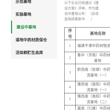
示范基地
以下企业已经通过《建
设方案》评审，作为建
设中基地公布：（此信
实验基地
息陆续更新中......）
建设中基地
序
基地名称
号
道地中药材质保仓
1
福建平潭中药材物
活体鲜贮生态库
鲁中（济南）中药
2
基地
黔西南（安顺）中
3
流基地（一）
豫西南（南阳）中
4
流基地（一）
豫西南（南阳）中
5
流基地（二）
冀南（行唐）中药