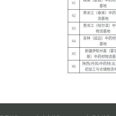
皖南（歙县）中药材
61
基地
黑龙江（泰来）中药
62
流基地
黑龙江（哈尔滨）中
63
物流基地
吉林（延边）中药材
64
基地
新疆伊犁州直（霍
65
斯）中药材物流基
陕西(丹凤)中药材(五
66
初加工与仓储物流